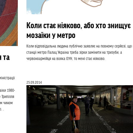
Коли стає ніяково, або хто знищує
мозаїки у метро
Коли відповідальна людина публічно заявляє на повному серйозі, що
станції метро Палац Україна треба зірки замінити на тризуби, а
 та
червоноармійця на вояка ОУН, то мені стає ніяково.
іністрації
25.09.2014
аїки 1980-
 Трипілля
им чином
. .