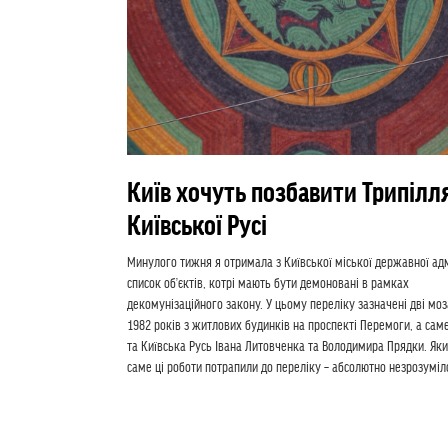
Київ хочуть позбавити Трипілля
Київської Русі
Минулого тижня я отримала з Київської міської державної адм
список об’єктів, котрі мають бути демоновані в рамках
декомунізаційного закону. У цьому переліку зазначені дві моз
1982 років з житлових будинків на проспекті Перемоги, а саме
та Київська Русь Івана Литовченка та Володимира Прядки. Як
саме ці роботи потрапили до переліку – абсолютно незрозуміло