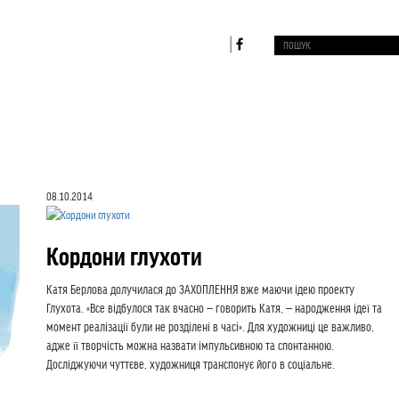
08.10.2014
Кордони глухоти
Катя Берлова долучилася до ЗАХОПЛЕННЯ вже маючи ідею проекту
Глухота. «Все відбулося так вчасно — говорить Катя, — народження ідеї та
момент реалізації були не розділені в часі». Для художниці це важливо,
адже її творчість можна назвати імпульсивною та спонтанною.
Досліджуючи чуттєве, художниця транспонує його в соціальне.