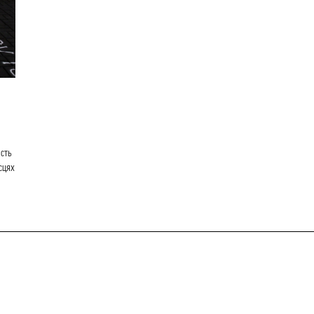
ість
сцях