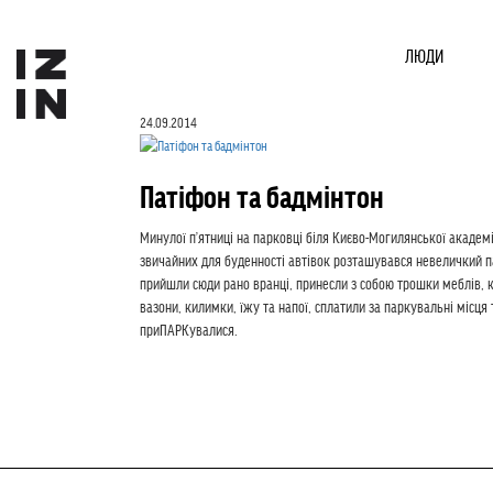
ЛЮДИ
24.09.2014
Патіфон та бадмінтон
Минулої п’ятниці на парковці біля Києво-Могилянської академі
звичайних для буденності автівок розташувався невеличкий 
прийшли сюди рано вранці, принесли з собою трошки меблів, к
вазони, килимки, їжу та напої, сплатили за паркувальні місця 
приПАРКувалися.