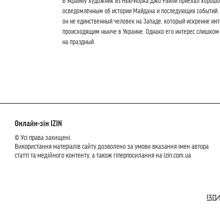
В Украину художник из Нью-Йорка Джо Райли приехал хорошо
осведомлённым об истории Майдана и последующих событий.
он не единственный человек на Западе, который искренне ин
происходящим нынче в Украине. Однако его интерес слишком
на праздный.
Онлайн-зін IZIN
© Усі права захищені.
Використання матеріалів сайту дозволено за умови вказання імен автора
статті та медійного контенту, а також гіперпосилання на izin.com.ua