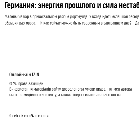
Германия: энергия прошлого и сила неста
Маленький бар в привокзальном районе Дортмунда. У входа идет неспешная беседа
обрывки разговора. — И как сейчас можно быть уверенным в завтрашнем дне? — Да 
Онлайн-зін IZIN
© Усі права захищені.
Використання матеріалів сайту дозволено за умови вказання імен автора
статті та медійного контенту, а також гіперпосилання на izin.com.ua
facebook.com/izin.com.ua