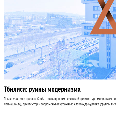
Тбилиси: руины модернизма
После участия в проекте GeoAir, посвящённом советской архитектуре модернизма 
Лапиашвили), архитектор и современный художник Александр Бурлака (группы Мель