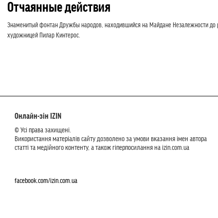
Отчаянные действия
Знаменитый фонтан Дружбы народов, находившийся на Майдане Незалежности до ре
художницей Пилар Кинтерос.
Онлайн-зін IZIN
© Усі права захищені.
Використання матеріалів сайту дозволено за умови вказання імен автора
статті та медійного контенту, а також гіперпосилання на izin.com.ua
facebook.com/izin.com.ua