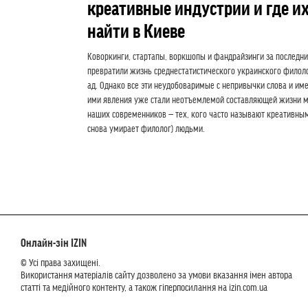
креативные индустрии и где и
найти в Киеве
Коворкинги, стартапы, воркшопы и фандрайзинги за последни
превратили жизнь среднестатистического украинского филол
ад. Однако все эти неудобоваримые с непривычки слова и и
ими явления уже стали неотъемлемой составляющей жизни 
наших современников — тех, кого часто называют креативным
снова умирает филолог) людьми.
Онлайн-зін IZIN
© Усі права захищені.
Використання матеріалів сайту дозволено за умови вказання імен автора
статті та медійного контенту, а також гіперпосилання на izin.com.ua