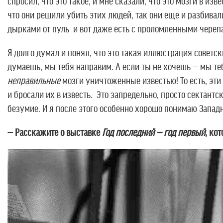
спросил, что это такое, и мне сказали, что это мозги в из
что они решили убить этих людей, так они еще и разбивал
дырками от пуль и вот даже есть с проломленными череп
Я долго думал и понял, что это такая иллюстрация совет
думаешь, мы тебя направим. А если ты не хочешь — мы тебя
неправильные
мозги уничтоженные известью! То есть, эти
и бросали их в известь. Это запредельно, просто сектан
безумие. И я после этого особенно хорошо понимаю Запад
— Расскажите о выставке
Год последний — год первый
, ко