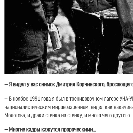
— Я видел у вас снимок Дмитрия Корчинского, бросающего
— В ноябре 1991 года я был в тренировочном лагере УНА-У
националистическим мировоззрением, видел как накачива
Молотова, и драки стенка на стенку, и много чего другого
.
— Многие кадры кажутся пророческими…