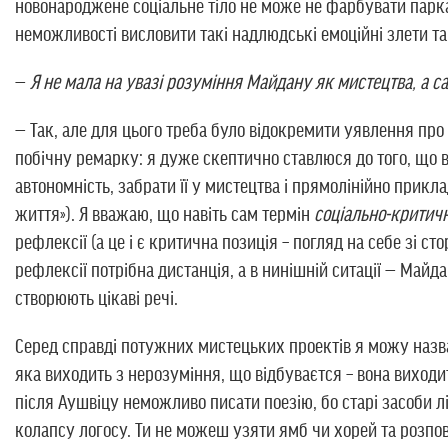
новонароджене соціальне тіло не може не фарбувати парка
неможливості висловити такі надлюдські емоційні злети та
—
Я не мала на увазі розуміння Майдану як мистецтва, а 
— Так, але для цього треба було відокремити уявлення про 
побічну ремарку: я дуже скептично ставлюся до того, що 
автономність, забрати її у мистецтва і прямолінійно прикл
життя»). Я вважаю, що навіть сам термін
соціально-критич
рефлексії (а це і є критична позиція – погляд на себе зі ст
рефлексії потрібна дистанція, а в нинішній ситації — Майд
створюють цікаві речі.
Серед справді потужних мистецьких проектів я можу наз
яка виходить з нерозуміння, що відбуваєтся – вона виходи
після Аушвіцу неможливо писати поезію, бо старі засоби л
колапсу логосу. Ти не можеш узяти ямб чи хорей та розпо