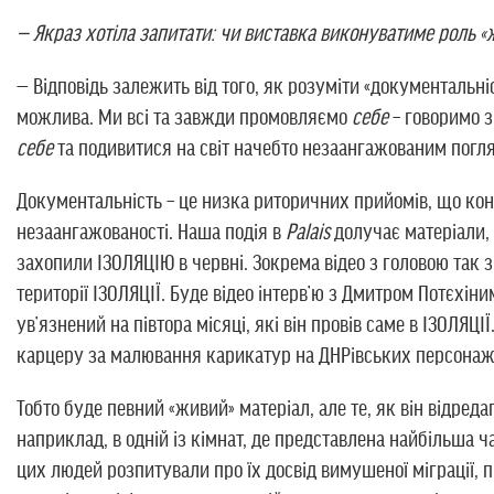
— Якраз хотіла запитати: чи виставка виконуватиме роль 
— Відповідь залежить від того, як розуміти «документальні
можлива. Ми всі та завжди промовляємо
себе
– говоримо з
себе
та подивитися на світ начебто незаангажованим погля
Документальність – це низка риторичних прийомів, що ко
незаангажованості. Наша подія в
Palais
долучає матеріали, 
захопили ІЗОЛЯЦІЮ в червні. Зокрема відео з головою так з
території ІЗОЛЯЦІЇ. Буде відео інтерв’ю з Дмитром Потєхі
ув’язнений на півтора місяці, які він провів саме в ІЗОЛЯ
карцеру за малювання карикатур на ДНРівських персонаж
Тобто буде певний «живий» матеріал, але те, як він відред
наприклад, в одній із кімнат, де представлена найбільша ч
цих людей розпитували про їх досвід вимушеної міграції, п