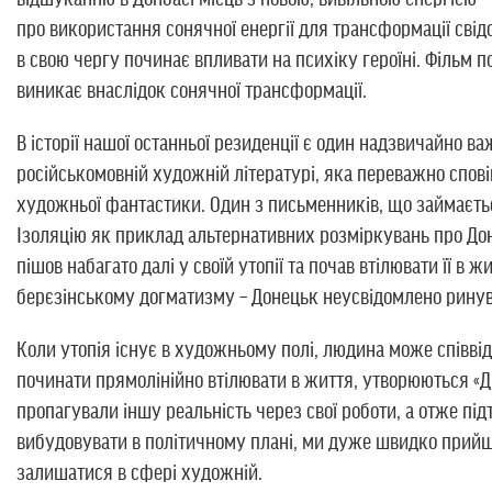
про використання сонячної енергії для трансформації свідо
в свою чергу починає впливати на психіку героїні. Фільм по
виникає внаслідок сонячної трансформації.
В історії нашої останньої резиденції є один надзвичайно 
російськомовній художній літературі, яка переважно спові
художньої фантастики. Один з письменників, що займаєтьс
Ізоляцію як приклад альтернативних розміркувань про Доне
пішов набагато далі у своїй утопії та почав втілювати її в
берєзінському догматизму – Донецьк неусвідомлено ринувс
Коли утопія існує в художньому полі, людина може співвід
починати прямолінійно втілювати в життя, утворюються «Д
пропагували іншу реальність через свої роботи, а отже пі
вибудовувати в політичному плані, ми дуже швидко прийшли
залишатися в сфері художній.