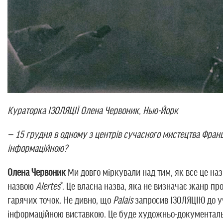
Кураторка ІЗОЛЯЦІЇ Олена Червоник, Нью-Йорк
— 15 грудня в одному з центрів сучасного мистецтва Франці
інформаційною?
Олена Червоник
Ми довго міркували над тим, як все це назв
назвою
Alertes
*. Це власна назва, яка не визначає жанр пр
гарячих точок. Не дивно, що
Palais
запросив ІЗОЛЯЦІЮ до уч
інформаційною виставкою. Це буде художньо-документальн