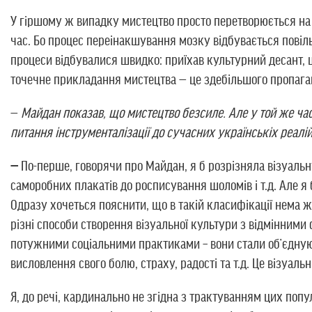
У гіршому ж випадку мистецтво просто перетворюється на 
час. Бо процес переінакшування мозку відбувається повільн
процеси відбувалися швидко: приїхав культурний десант, щ
точечне прикладання мистецтва — це здебільшого пропаган
—
Майдан показав, що мистецтво безсиле. Але у той же ча
питання інструменталізації до сучасних українськіх реалі
—
По-перше, говорячи про Майдан, я б розрізняла візуальн
саморобних плакатів до росписування шоломів і т.д. Але я
Одразу хочеться пояснити, що в такій класифікації нема жо
різні способи створення візуальної культури з відмінними 
потужними соціальними практиками – вони стали об’єдную
висловлення свого болю, страху, радості та т.д. Це візуаль
Я, до речі, кардинально не згідна з трактуванням цих попу