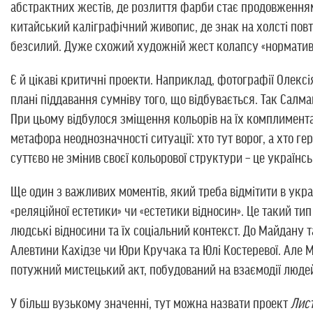
абстрактних жестів, де розлиття фарби стає продовженням 
китайський каліграфічний живопис, де знак на холсті повто
безсилий. Дуже схожий художній жест колапсу «нормативн
Є й цікаві критичні проекти. Наприклад, фотографії Олексія
плані піддавання сумніву того, що відбувається. Так Салма
При цьому відбулося зміщення кольорів на їх комплимента
метафора неоднозначності ситуації: хто тут ворог, а хто ге
суттєво не змінив своєї кольорової структури – це українс
Ще один з важливих моментів, який треба відмітити в укра
«реляційної естетики» чи «естетики відносин». Це такий 
людські відносини та їх соціальний контекст. До Майдану 
Алевтини Кахідзе чи Юри Кручака та Юлі Костеревої. Але
потужний мистецький акт, побудований на взаємодії люде
У більш вузькому значенні, тут можна назвати проект
Лис