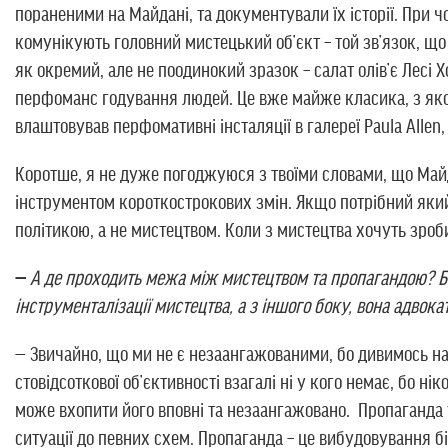
пораненими на Майдані, та документували їх історії. При ч
комунікують головний мистецький об’єкт – той зв’язок, що
як окремий, але не поодинокий зразок – салат олів’є Лесі
перфоманс годування людей. Це вже майже класика, з якої 
влаштовував перфомативні інсталяції в галереї Paula Allen
Коротше, я не дуже погоджуюся з твоїми словами, що Майд
інструментом короткострокових змін. Якщо потрібний яки
політикою, а не мистецтвом. Коли з мистецтва хочуть зроби
—
А де проходить межа між мистецтвом та пропагандою? Бо
інструменталізації мистецтва, а з іншого боку, вона адво
— Звичайно, що ми не є незаангажованими, бо дивимось на 
стовідсоткової об’єктивності взагалі ні у кого немає, бо ні
може вхопити його вповні та незаангажовано. Пропаганда у
ситуації до певних схем. Пропаганда – це вибудовування бі