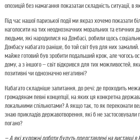
опозицій без намагання показатаи складність ситуації, в я
Під час нашої паризької події ми якраз хочемо показати б
наголосити на тих неоднозначних моральних та етичних ди
людьми, які народилися на Донбасі, робили щось соціально
Донбасу набагато раніше, бо той світ був для них замалий.
майже готовий був зробити подальший крок, але чогось оста
дому, а з іншого — світ відкрився для тих можливостей, я
позитивні чи однозначно негативні?
Набагато складніше запитання, до речі: де проходить меж
громадянам певні концепції, на яких ця конкретна держава
локальними спільнотами? А якщо так, то як переконати ве
знаю прикладів державотворення, які б не застосовували п
погано?
— А які художні роботи будуть представлені на виставці в P