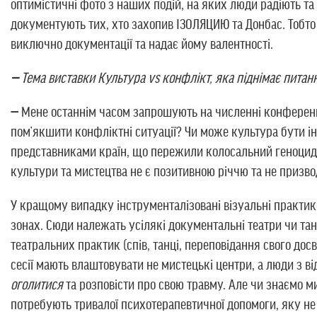
оптимістичні фото з наших подій, на яких люди радіють та
документують тих, хто захопив ІЗОЛЯЦИЮ та Донбас. Тобто
виключно документації та надає йому валентності.
—
Тема виставки Культура vs конфлікт, яка піднімає питанн
—
Мене останнім часом запрошують на численні конференці
пом’якшити конфліктні ситуації? Чи може культура бути 
представниками країн, що пережили колосальний геноцид т
культури та мистецтва не є позитивною річчю та не призво
У кращому випадку інструменталізовані візуальні практи
зонах. Сюди належать усілякі документальні театри чи тан
театральних практик (спів, танці, переповідання свого дос
сесії мають влаштовувати не мистецькі центри, а люди з в
оголитися
та розповісти про свою травму. Але чи знаємо м
потребують тривалої психотерапевтичної допомоги, яку не 