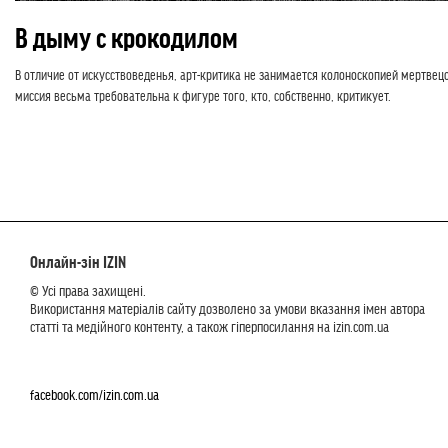
В дыму с крокодилом
В отличие от искусствоведенья, арт-критика не занимается колоноскопией мертвецо
миссия весьма требовательна к фигуре того, кто, собственно, критикует.
Онлайн-зін IZIN
© Усі права захищені.
Використання матеріалів сайту дозволено за умови вказання імен автора
статті та медійного контенту, а також гіперпосилання на izin.com.ua
facebook.com/izin.com.ua