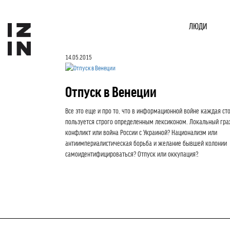
ЛЮДИ
14.05.2015
Отпуск в Венеции
Все это еще и про то, что в информационной войне каждая ст
пользуется строго определенным лексиконом. Локальный гр
конфликт или война России с Украиной? Национализм или
антиимпериалистическая борьба и желание бывшей колонии
самоидентифицироваться? Отпуск или оккупация?.