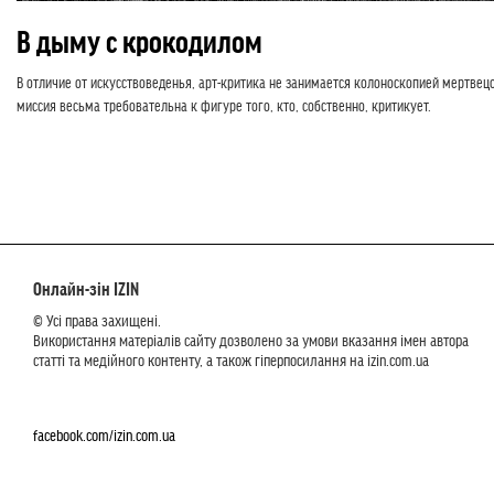
В дыму с крокодилом
В отличие от искусствоведенья, арт-критика не занимается колоноскопией мертвецо
миссия весьма требовательна к фигуре того, кто, собственно, критикует.
Онлайн-зін IZIN
© Усі права захищені.
Використання матеріалів сайту дозволено за умови вказання імен автора
статті та медійного контенту, а також гіперпосилання на izin.com.ua
facebook.com/izin.com.ua